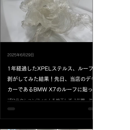
にボールの半分の大きさのシールを貼るとしまし
ょうか、シワなく貼れるでしょうか？想像するだ
けで難しいですよね！画像からも分かるように全
体的に丸いんです！ なので、色々な箇所にシワが
出来やすくどういう風に施工するかは施工者のス
キルが試されます。そして難関はヘッドライトで
す😁 ヘッドライトにはどの車にもハードコートと
いうものがありますが、そのハードコートが一癖
あり、ポルシェのヘッドライト施工を難しくして
2025年6月29日
ます。そしてポルシェオーナー様はヘッドライト
にはキズがつくまえに施工をオススメします。な
1年経過したXPELステルス、ルーフを
ぜならヘ
剥がしてみた結果！先日、当店のデモ
カーであるBMW X7のルーフに貼って
いた**XPELステルス（マットホワイ
プロテクションフィルムを施工して 1年間、洗車
をあまりせずにいたにも関わらず、フィルムを剥
ト）**を、施工から1年が経過したた
がすと新車同様のツヤと無傷の状態が現れまし
た！プロテクションフィルムの保護効果の高さに
め剥がしてみました。驚きの結果！新
は改めて驚かされます。 剥がす際のポイント:...