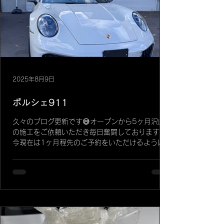
ままに、車全体の質感を**半艶のマット（つや消
し）**へと劇的に変化させます。 • これにより、
他の車両との 差別化 を図ることができ、世界中で
人気が高まっているカスタム施工です。 2. ボデ
ィの保護（プロテクション性）: • 走行中の 飛び
石 などによるキズからボディ塗装を強力に保護し
ます。 弊社独自のこだわり施工✨ 弊社はXPELス
テルス施工を得意としており、特に以下の点にこ
2025年8月9日
だわって施工しています。 • リアトランクの一枚
貼り: 本来はテスラモデルYのリ
ポルシェ911
久々のブログ更新です😅オープンから5ヶ月沢山
の施工をご依頼いただき毎日奮闘しております。
今現在は1ヶ月程先のご予約をいただけるようにな
ってきました。本当にありがとうございます🙇誠
心誠意1台1台施工いたしております。 さて、プ
ロテクションフィルムの施工店は避けては通れな
い難易度の高いお車「ポルシェ911」今回は新型
992.2という新型の型式です。 何で難易度が高い
かと言うと、ボディが流れるような丸みを帯びた
箇所が多いからです‼︎ イメージとしてはボール🏀