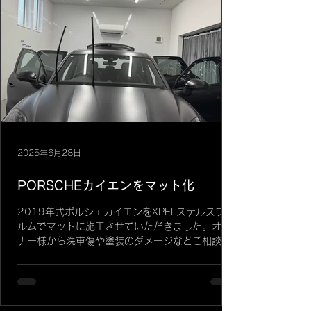
車時の輝きそのまま
2025年6月28日
PORSCHEカイエンをマット化
2019年式ポルシェカイエンをXPELステルスフィ
ルムでマットに施工させていただきました。オー
ナー様から洗車傷や塗装のダメージなどご相談い
ただきカラーの打ち合わせをしてご入庫いただき
ました。 施工内容は純水にて洗浄、細部ディテー
リング洗浄、鉄粉除去をした後に磨き（研磨作
業）...