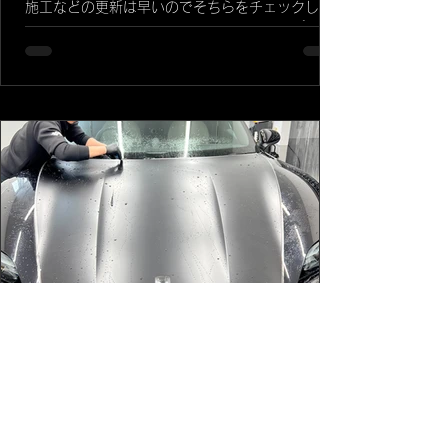
施工などの更新は早いのでそちらをチェックして
ください。今回のテーマはコーティングかプロテ
クションフィルム（PPF)か？についてまずはコー
ティングについて コーテイングにもいろいろな種
類があります。単純に撥水させるだけなら水を弾
く成分が入っていれば撥水します。昭和世代は固
形ワックスなんて塗ってましたね😄クルクル円を
描くように塗り込みます。艶は抜群にいいです
ね。あと単純に油分なので油と水なので弾きま
す。 ポリマーコーティングなんて言われてました
でしょうか。 あとはフッ素などが入っていると弾
きます。水が玉になって弾く感じが撥水性コーテ
イングです。雨が降ると水が流れ落ちていくのが
気持ちいですよね！簡易コーティングはスタンド
の洗車機など濡れたボディーにかけて拭き取ると
水が撥水するタイプです。おおよそ２週間から1ヶ
月ほどの耐久性です。この固形ワックスや簡易コ
2025年3月26日
ーティングでも手入れをしないよりまめに洗車す
る方がいいです。 ただ僕らが施工するガラスコー
PORSCHE Taycan 4s
ティングは耐久性が違い１年、３年、５年などメ
ンテナンスで
XPEL STEALTH FULL BODY 最近純正マット塗装