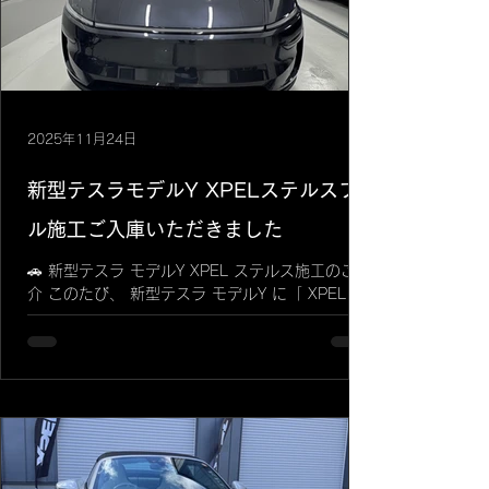
2025年11月24日
新型テスラモデルY XPELステルスフ
ル施工ご入庫いただきました
🚗 新型テスラ モデルY XPEL ステルス施工のご紹
介 このたび、 新型テスラ モデルY に「 XPEL ス
テルス 」のフル施工を実施いたしました。札幌に
テスラディーラーがオープンし、テスラ車の増加
が見込まれる中、今回はテスラのフラッグシップ
モデルである新型モデルYの、 札幌初となるマッ
ト仕様 の施工となります。 XPEL ステルスとは？
XPEL ステルスは、以下の 2つの大きな機能 を持
つ最新のプロテクションフィルムです。 1. 質感
の変更（カスタム性）: • 元のボディカラーはその