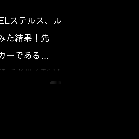
的に丸いんです！ なので、
すくどういう風に施工するか
ELステルス、ル
ます。そして難関はヘッドラ
にはどの車にもハードコート
そのハードコートが一癖あ
みた結果！先
ト施工を難しくしてます。そ
ヘッドライトにはキズがつく
カーである
す。なぜならヘ
ーフに貼っていた
工して 1年間、洗車をあま
、フィルムを剥がすと新車同
れました！プロテクションフ
ルス（マットホワ
改めて驚かされます。 剥が
施工から1年が経
してみました。