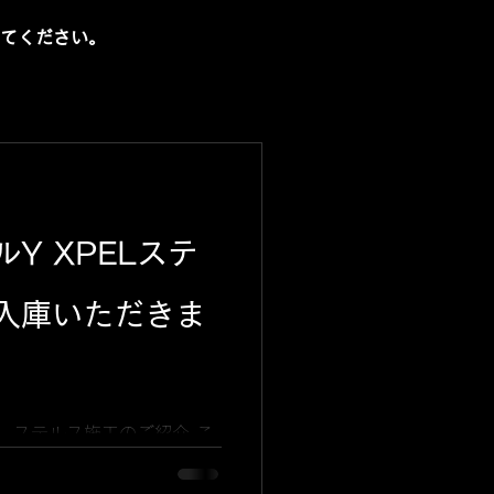
てください。
Y XPELステ
入庫いただきま
PEL ステルス施工のご紹介 こ
 に「 XPEL ステルス 」の
た。札幌にテスラディーラー