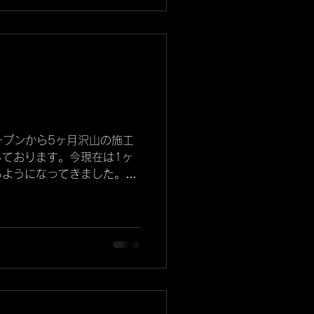
増加が見込まれる中、今回は
ルである新型モデルYの、
工となります。 XPEL ス
ルスは、以下の 2つの大きな機
ンフィルムです。 1. 質感
元のボディカラーはそのまま
のマット（つや消し）**へと
れにより、他の車両との 差
ープンから5ヶ月沢山の施工
界中で人気が高まっているカ
しております。今現在は1ヶ
ディの保護（プロテクション
るようになってきました。本
 などによるキズからボディ塗装
誠心誠意1台1台施工いたし
独自のこだわり施工✨ 弊社
クションフィルムの施工店は
意としており、特に以下の点
いお車「ポルシェ911」今
。 • リアトランクの一枚貼
の型式です。 何で難易度が
リ
流れるような丸みを帯びた箇
ジとしてはボール🏀にボール
貼るとしましょうか、シワな
するだけで難しいですよね！