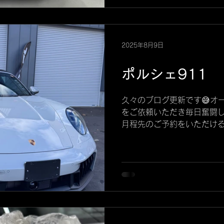
がオープンし、テスラ車の
テスラのフラッグシップモデ
札幌初となるマット仕様 の施
テルスとは？ XPEL ステ
2025年8月9日
能 を持つ最新のプロテクショ
の変更（カスタム性）: • 
ポルシェ911
に、車全体の質感を**半艶
劇的に変化させます。 • こ
久々のブログ更新です😅オ
別化 を図ることができ、世
をご依頼いただき毎日奮闘
スタム施工です。 2. ボ
月程先のご予約をいただけ
性）: • 走行中の 飛び石
当にありがとうございます
を強力に保護します。 弊社
ております。 さて、プロテ
はXPELステルス施工を得
避けては通れない難易度の高
にこだわって施工しています
回は新型992.2という新型
り: 本来はテスラモデルYの
高いかと言うと、ボディが
所が多いからです‼︎ イメー
の半分の大きさのシールを
く貼れるでしょうか？想像