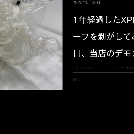
2025年6月29日
画像からも分かるように全体
色々な箇所にシワが出来や
1年経過したXP
は施工者のスキルが試され
イトです😁 ヘッドライト
というものがありますが、
ーフを剥がして
り、ポルシェのヘッドライ
してポルシェオーナー様は
日、当店のデモ
まえに施工をオススメしま
BMW X7のル
プロテクションフィルムを施
りせずにいたにも関わらず
様のツヤと無傷の状態が現
**XPELステ
ィルムの保護効果の高さには
す際のポイント:...
イト）**を、
過したため剥が